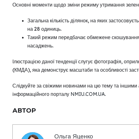
Основні моменти щодо зміни режиму утримання зелених
Загальна кількість ділянок, на яких застосовує
на 28 одиниць.
Такий режим передбачає обмежене скошування 
насаджень.
Ілюстрацією даної тенденції слугує фотографія, опр
(КМДА), яка демонструє масштаби та особливості за
Слідкуйте за свіжими новинами на цю тему та іншими
інформаційного порталу
NMIU.COM.UA
.
АВТОР
Ольга Яценко