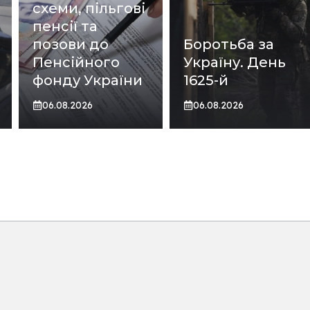
схеми, пільгові
пенсії та
позови до
Боротьба за
Пенсійного
Україну. День
фонду України
1625-й
06.08.2026
06.08.2026