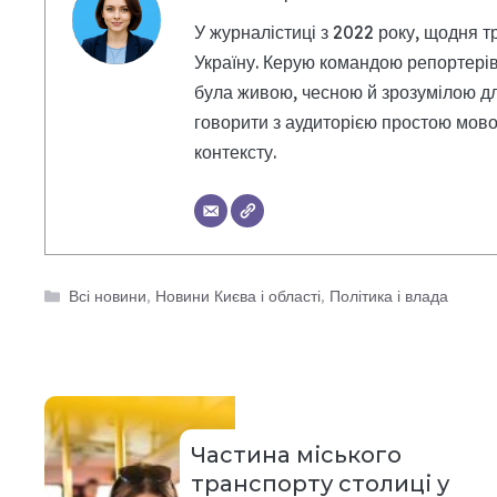
У журналістиці з 2022 року, щодня т
Україну. Керую командою репортерів
була живою, чесною й зрозумілою дл
говорити з аудиторією простою мовою
контексту.
Категорії
Всі новини
,
Новини Києва і області
,
Політика і влада
Частина міського
транспорту столиці у