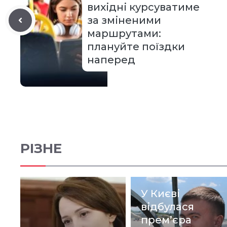
вихідні курсуватиме
за зміненими
маршрутами:
плануйте поїздки
наперед
РІЗНЕ
У Києві
відбулася
прем’єра