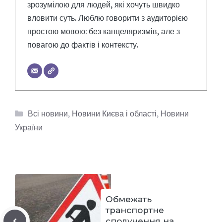
зрозумілою для людей, які хочуть швидко
вловити суть. Люблю говорити з аудиторією
простою мовою: без канцеляризмів, але з
повагою до фактів і контексту.
Категорії
Всі новини
,
Новини Києва і області
,
Новини
України
Обмежать
транспортне
сполучення на