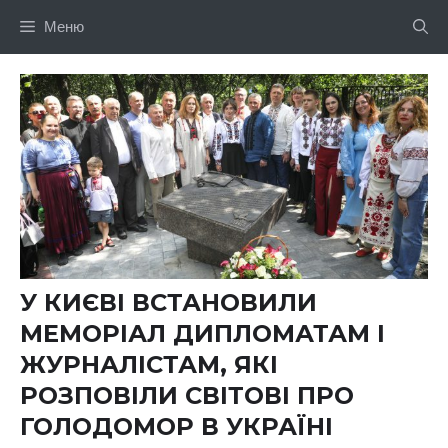
Перейти
Меню
до
вмісту
У КИЄВІ ВСТАНОВИЛИ
МЕМОРІАЛ ДИПЛОМАТАМ І
ЖУРНАЛІСТАМ, ЯКІ
РОЗПОВІЛИ СВІТОВІ ПРО
ГОЛОДОМОР В УКРАЇНІ