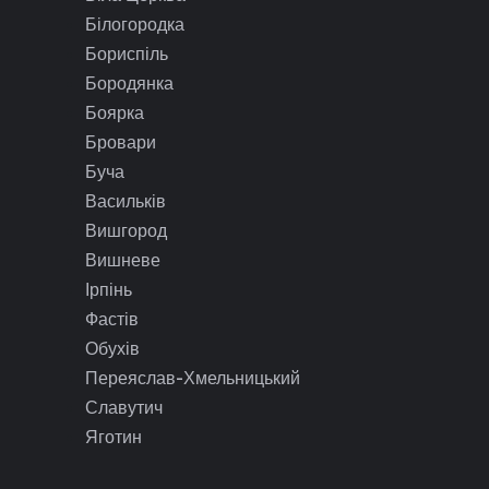
Білогородка
Бориспіль
Бородянка
Боярка
Бровари
Буча
Васильків
Вишгород
Вишневе
Ірпінь
Фастів
Обухів
Переяслав-Хмельницький
Славутич
Яготин