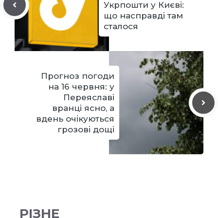
Укрпошти у Києві:
що насправді там
сталося
Прогноз погоди
на 16 червня: у
Переяславі
вранці ясно, а
вдень очікуються
грозові дощі
РІЗНЕ