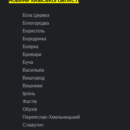
НОВИНИ КИЇВСЬКОЇ ОБЛАСТІ
Біла Церква
Білогородка
Бориспіль
Бородянка
Боярка
Бровари
Буча
Васильків
Вишгород
Вишневе
Ірпінь
Фастів
Обухів
Переяслав-Хмельницький
Славутич