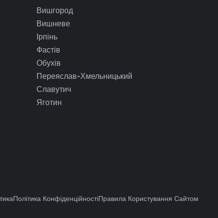
Вишгород
Вишневе
Ірпінь
Фастів
Обухів
Переяслав-Хмельницький
Славутич
Яготин
тика
Політика Конфіденційності
Правила Користування Сайтом