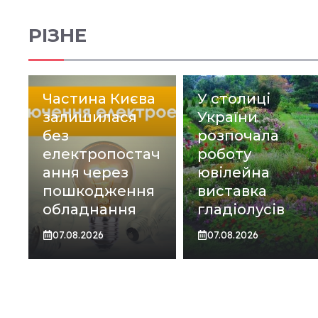
РІЗНЕ
Частина Києва
У столиці
залишилася
України
без
розпочала
електропостач
роботу
ання через
ювілейна
пошкодження
виставка
обладнання
гладіолусів
07.08.2026
07.08.2026