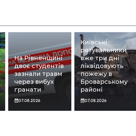
Київські
рятувальники
На Рівненщині
вже три дні
двоє студентів
ліквідовують
зазнали травм
пожежу в
через вибух
Броварському
гранати
районі
07.08.2026
07.08.2026