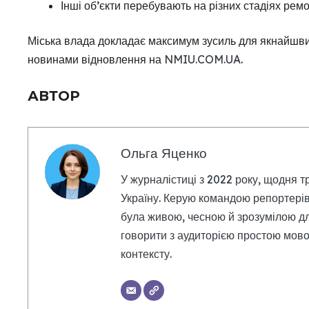
Інші об’єкти перебувають на різних стадіях ремо
Міська влада докладає максимум зусиль для якнайшви
новинами відновлення на
NMIU.COM.UA
.
АВТОР
Ольга Яценко
У журналістиці з 2022 року, щодня т
Україну. Керую командою репортерів
була живою, чесною й зрозумілою дл
говорити з аудиторією простою мовою
контексту.