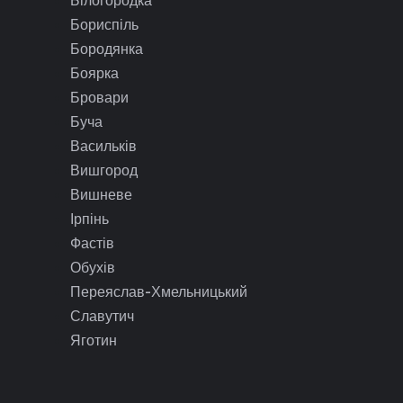
Бориспіль
Бородянка
Боярка
Бровари
Буча
Васильків
Вишгород
Вишневе
Ірпінь
Фастів
Обухів
Переяслав-Хмельницький
Славутич
Яготин