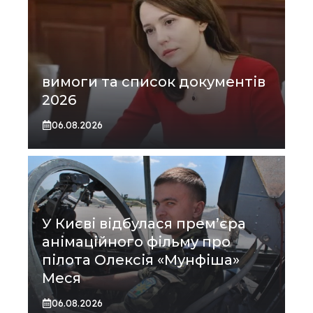
вимоги та список документів
2026
06.08.2026
У Києві відбулася прем’єра
анімаційного фільму про
пілота Олексія «Мунфіша»
Меся
06.08.2026