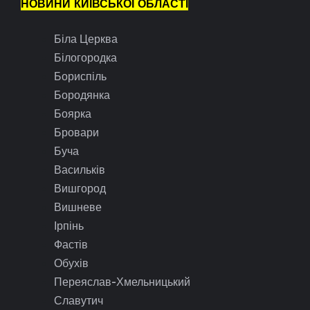
НОВИНИ КИЇВСЬКОЇ ОБЛАСТІ
Біла Церква
Білогородка
Бориспіль
Бородянка
Боярка
Бровари
Буча
Васильків
Вишгород
Вишневе
Ірпінь
Фастів
Обухів
Переяслав-Хмельницький
Славутич