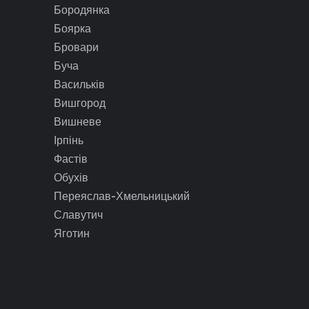
Бородянка
Боярка
Бровари
Буча
Васильків
Вишгород
Вишневе
Ірпінь
Фастів
Обухів
Переяслав-Хмельницький
Славутич
Яготин