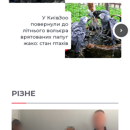
У КиївЗоо
повернули до
літнього вольєра
врятованих папуг
жако: стан птахів
РІЗНЕ