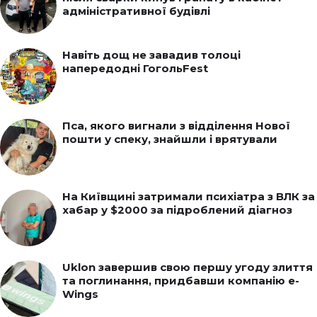
адміністративної будівлі
Навіть дощ не завадив толоці
напередодні ГогольFest
Пса, якого вигнали з відділення Нової
пошти у спеку, знайшли і врятували
На Київщині затримали психіатра з ВЛК за
хабар у $2000 за підроблений діагноз
Uklon завершив свою першу угоду злиття
та поглинання, придбавши компанію e-
Wings