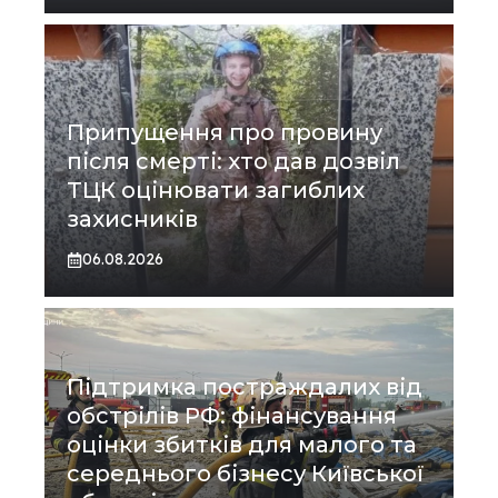
Припущення про провину
після смерті: хто дав дозвіл
ТЦК оцінювати загиблих
захисників
06.08.2026
Підтримка постраждалих від
обстрілів РФ: фінансування
оцінки збитків для малого та
середнього бізнесу Київської