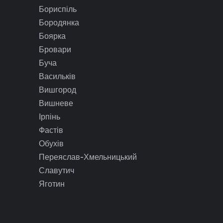
Бориспіль
Бородянка
Боярка
Бровари
Буча
Васильків
Вишгород
Вишневе
Ірпінь
Фастів
Обухів
Переяслав-Хмельницький
Славутич
Яготин