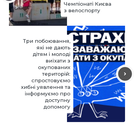
Чемпіонаті Києва
з велоспорту
Три побоювання,
які не дають
дітям і молоді
виїхати з
окупованих
територій:
спростовуємо
хибні уявлення та
інформуємо про
доступну
допомогу