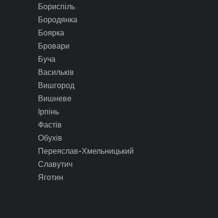
Бориспіль
Бородянка
Боярка
Бровари
Буча
Васильків
Вишгород
Вишневе
Ірпінь
Фастів
Обухів
Переяслав-Хмельницький
Славутич
Яготин