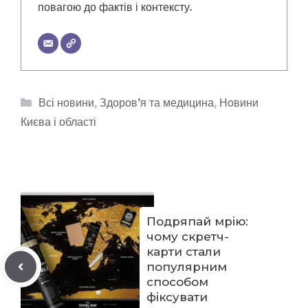
повагою до фактів і контексту.
Категорії
Всі новини
,
Здоров’я та медицина
,
Новини
Києва і області
Подряпай мрію:
чому скретч-
карти стали
популярним
способом
фіксувати