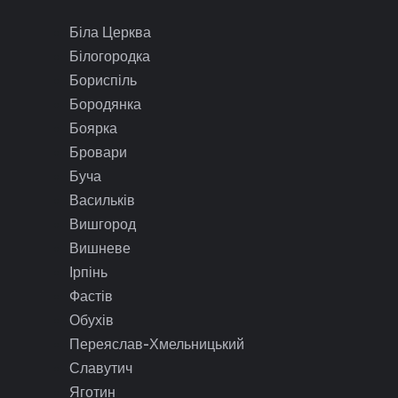
Біла Церква
Білогородка
Бориспіль
Бородянка
Боярка
Бровари
Буча
Васильків
Вишгород
Вишневе
Ірпінь
Фастів
Обухів
Переяслав-Хмельницький
Славутич
Яготин