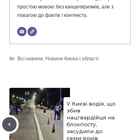
простою мовою: без канцеляризмів, але з
повагою до фактів і контексту.
Категорії
Всі новини
,
Новини Києва і області
У Києві водія, що
збив
нацгвардійця на
блокпосту,
засудили до
семи років