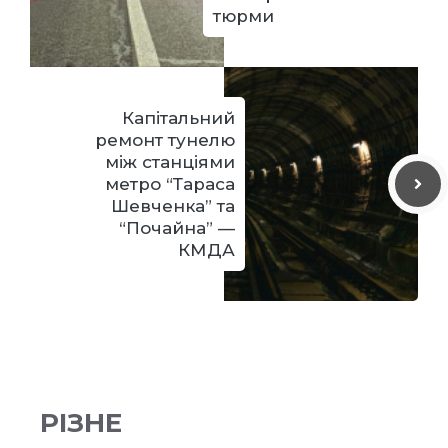
тюрми
Капітальний
ремонт тунелю
між станціями
метро “Тараса
Шевченка” та
“Почайна” —
КМДА
РІЗНЕ