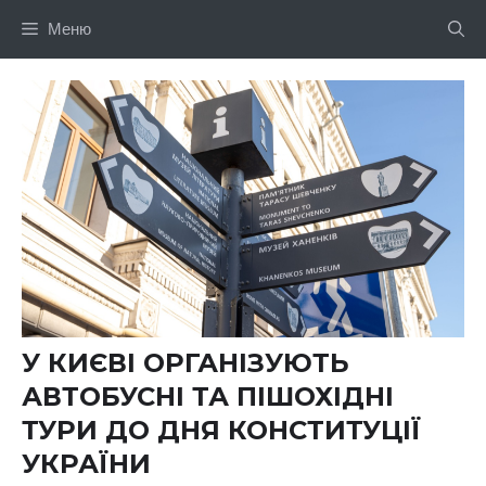
Перейти
Меню
до
вмісту
У КИЄВІ ОРГАНІЗУЮТЬ
АВТОБУСНІ ТА ПІШОХІДНІ
ТУРИ ДО ДНЯ КОНСТИТУЦІЇ
УКРАЇНИ