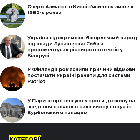
Озеро Алмазне в Києві з’явилося лише в
1980-х роках
Україна відокремлює білоруський народ
від влади Лукашенка: Сибіга
прокоментував річницю протестів у
Білорусі
У Фінляндії роз’яснили причини відмови
постачати Україні ракети для системи
Patriot
У Парижі протестують проти дозволу на
зведення скляного павільйону поруч із
Бурбонським палацом
КАТЕГОРІЇ