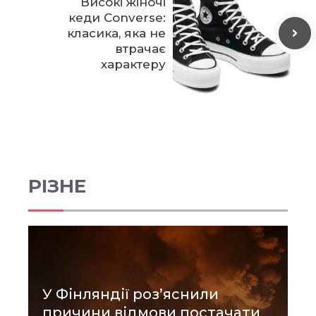
Високі жіночі
кеди Converse:
класика, яка не
втрачає
характеру
РІЗНЕ
У Фінляндії роз’яснили
причини відмови постачати