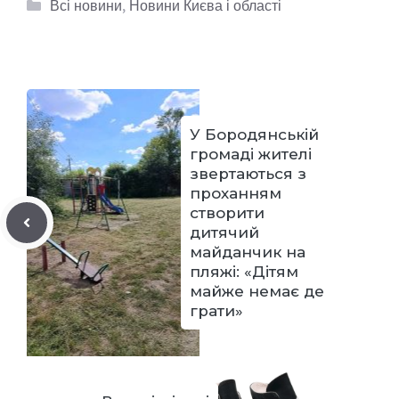
Категорії
Всі новини
,
Новини Києва і області
У Бородянській
громаді жителі
звертаються з
проханням
створити
дитячий
майданчик на
пляжі: «Дітям
майже немає де
грати»