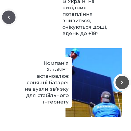
В Україні на
вихідних
потепління
знизиться,
очікуються дощі,
вдень до +18°
Компанія
ХатаNET
встановлює
сонячні батареї
на вузли зв’язку
для стабільного
інтернету