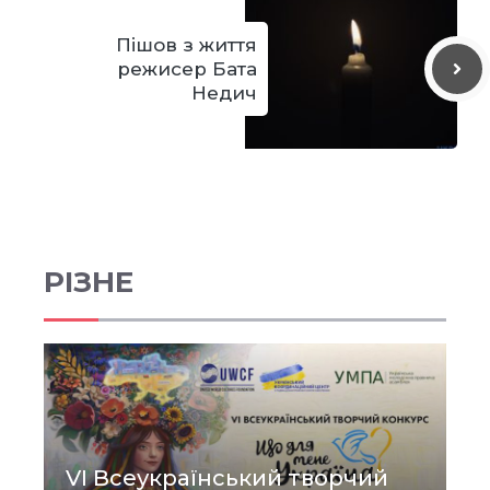
Пішов з життя
режисер Бата
Недич
РІЗНЕ
VI Всеукраїнський творчий