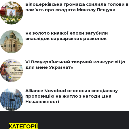
Білоцерківська громада схилила голови в
пам’ять про солдата Миколу Лещука
Як золото княжої епохи загубили
внаслідок варварських розкопок
VI Всеукраїнський творчий конкурс «Що
для мене Україна?»
Alliance Novobud оголосив спеціальну
пропозицію на житло з нагоди Дня
Незалежності
КАТЕГОРІЇ