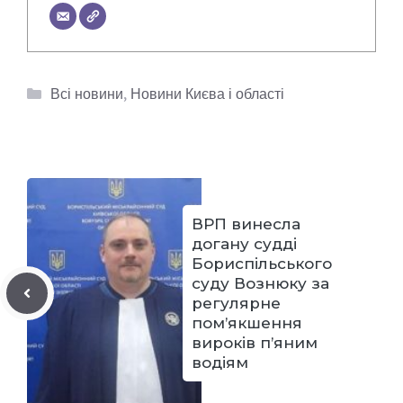
Категорії
Всі новини
,
Новини Києва і області
ВРП винесла
догану судді
Бориспільського
суду Вознюку за
регулярне
пом’якшення
вироків п’яним
водіям