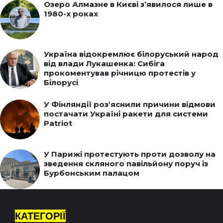
Озеро Алмазне в Києві з’явилося лише в
1980-х роках
Україна відокремлює білоруський народ
від влади Лукашенка: Сибіга
прокоментував річницю протестів у
Білорусі
У Фінляндії роз’яснили причини відмови
постачати Україні ракети для системи
Patriot
У Парижі протестують проти дозволу на
зведення скляного павільйону поруч із
Бурбонським палацом
КАТЕГОРІЇ