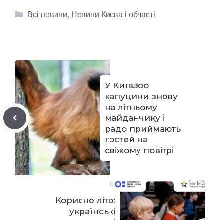
Категорії
Всі новини
,
Новини Києва і області
У КиївЗоо
капуцини знову
на літньому
майданчику і
радо приймають
гостей на
свіжому повітрі
Корисне літо:
українські