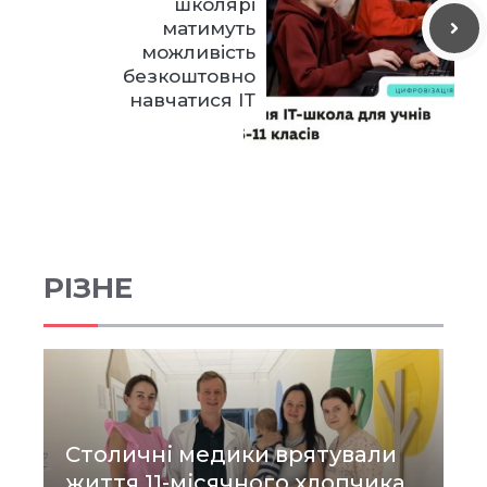
школярі
матимуть
можливість
безкоштовно
навчатися ІТ
РІЗНЕ
Столичні медики врятували
життя 11-місячного хлопчика,