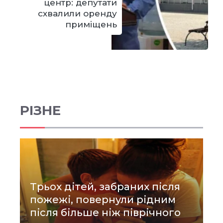
центр: депутати
схвалили оренду
приміщень
РІЗНЕ
Трьох дітей, забраних після
пожежі, повернули рідним
після більше ніж піврічного