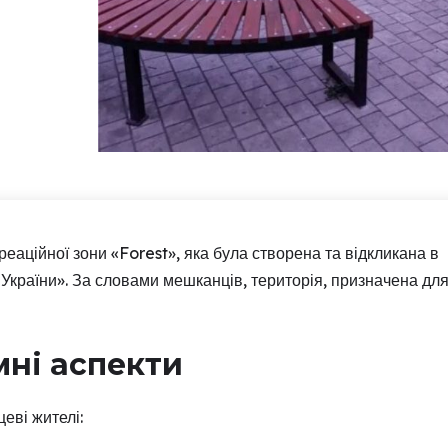
креаційної зони «Forest», яка була створена та відкликана в
України». За словами мешканців, територія, призначена дл
ні аспекти
еві жителі: