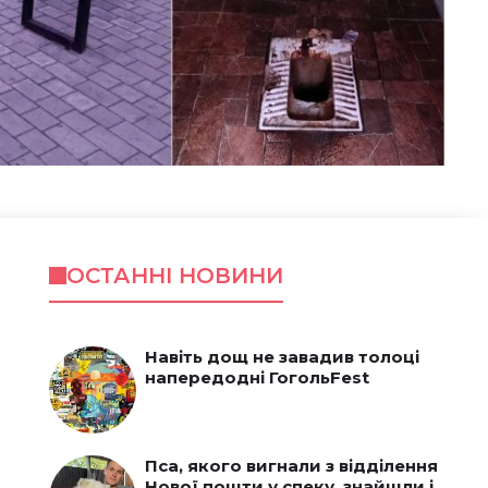
ОСТАННІ НОВИНИ
я
Навіть дощ не завадив толоці
напередодні ГогольFest
Пса, якого вигнали з відділення
Нової пошти у спеку, знайшли і