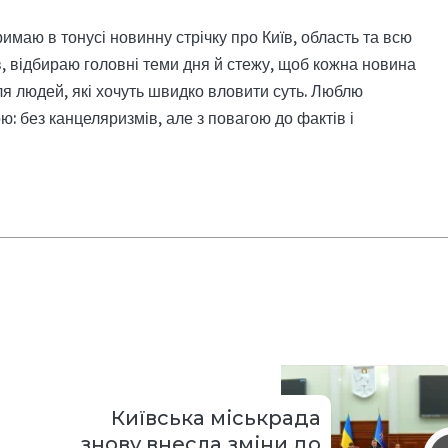
римаю в тонусі новинну стрічку про Київ, область та всю
, відбираю головні теми дня й стежу, щоб кожна новина
я людей, які хочуть швидко вловити суть. Люблю
: без канцеляризмів, але з повагою до фактів і
Київська міськрада
знову внесла зміни до