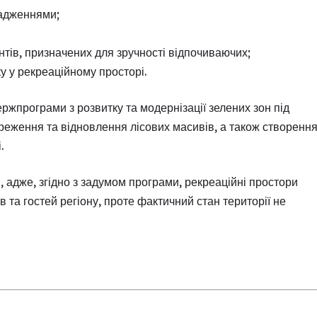
садженнями;
тів, призначених для зручності відпочиваючих;
у у рекреаційному просторі.
ржпрограми з розвитку та модернізації зелених зон під
ереження та відновлення лісових масивів, а також створенн
.
 адже, згідно з задумом програми, рекреаційні простори
та гостей регіону, проте фактичний стан території не