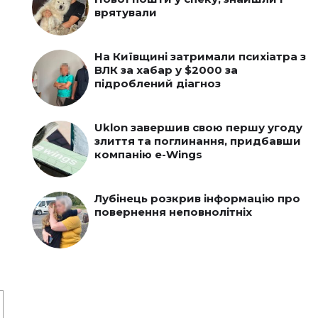
врятували
На Київщині затримали психіатра з
ВЛК за хабар у $2000 за
підроблений діагноз
я
Uklon завершив свою першу угоду
злиття та поглинання, придбавши
компанію e-Wings
Лубінець розкрив інформацію про
повернення неповнолітніх