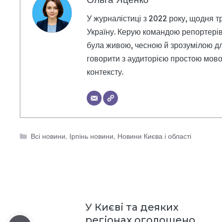
У журналістиці з 2022 року, щодня т
Україну. Керую командою репортерів
була живою, чесною й зрозумілою дл
говорити з аудиторією простою мовою
контексту.
Категорії
Всі новини
,
Ірпінь новини
,
Новини Києва і області
У Києві та деяких
регіонах оголошено