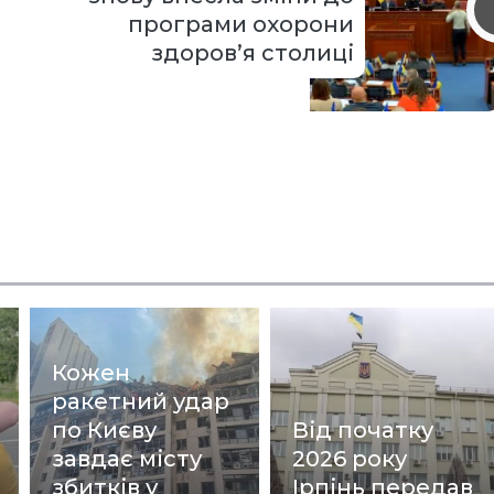
програми охорони
здоров’я столиці
Кожен
ракетний удар
по Києву
Від початку
завдає місту
2026 року
збитків у
Ірпінь передав