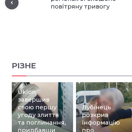
повітряну тривогу
РІЗНЕ
Uklon
завершив
свою першу
Лубінець
угоду злиття
розкрив
та поглинання,
інформацію
придбавши
про