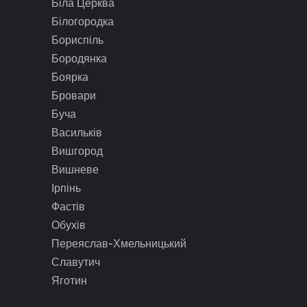
Біла Церква
Білогородка
Бориспіль
Бородянка
Боярка
Бровари
Буча
Васильків
Вишгород
Вишневе
Ірпінь
Фастів
Обухів
Переяслав-Хмельницький
Славутич
Яготин