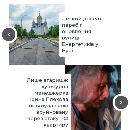
Легкий доступ:
перебіг
оновлення
вулиці
Енергетиків у
Бучі
Лише згарище:
культурна
менеджерка
Ірина Плехова
оглянула свою
зруйновану
через атаку РФ
квартиру