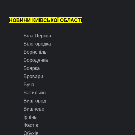
НОВИНИ КИЇВСЬКОЇ ОБЛАСТІ
Біла Церква
Білогородка
Бориспіль
Бородянка
Боярка
Бровари
Буча
Васильків
Вишгород
Вишневе
Ірпінь
Фастів
Обухів