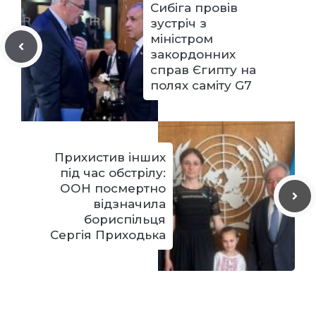
Сибіга провів
зустріч з
міністром
закордонних
справ Єгипту на
полях саміту G7
Прихистив інших
під час обстрілу:
ООН посмертно
відзначила
бориспільця
Сергія Приходька