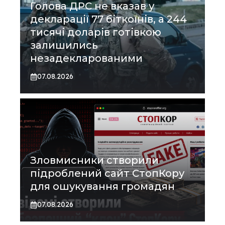
Голова ДРС не вказав у
декларації 77 біткоїнів, а 244
тисячі доларів готівкою
залишились
незадекларованими
07.08.2026
Зловмисники створили
підроблений сайт СтопКору
для ошукування громадян
07.08.2026