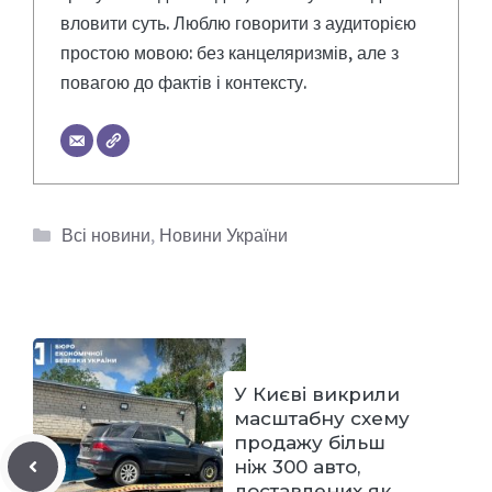
вловити суть. Люблю говорити з аудиторією
простою мовою: без канцеляризмів, але з
повагою до фактів і контексту.
Категорії
Всі новини
,
Новини України
У Києві викрили
масштабну схему
продажу більш
ніж 300 авто,
доставлених як