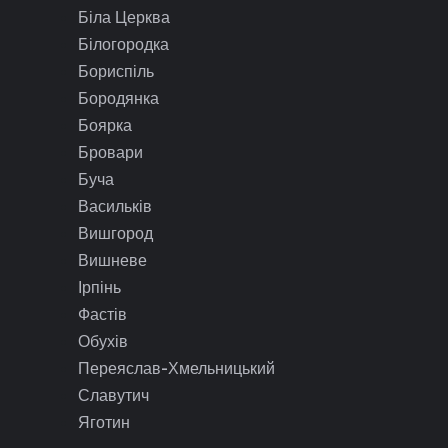
Біла Церква
Білогородка
Бориспіль
Бородянка
Боярка
Бровари
Буча
Васильків
Вишгород
Вишневе
Ірпінь
Фастів
Обухів
Переяслав-Хмельницький
Славутич
Яготин