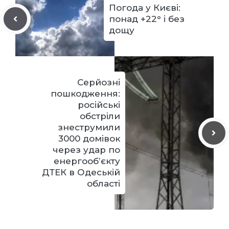
Погода у Києві:
понад +22° і без
дощу
Серйозні
пошкодження:
російські
обстріли
знеструмили
3000 домівок
через удар по
енергообʼєкту
ДТЕК в Одеській
області