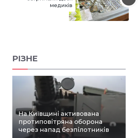
медиків
РІЗНЕ
На Київщині активована
протиповітряна оборона
через напад безпілотників