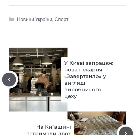
Категорії
Новини України
,
Спорт
У Києві запрацює
нова пекарня
«Завертайло» у
вигляді
виробничого
цеху
На Київщині
затримали двох