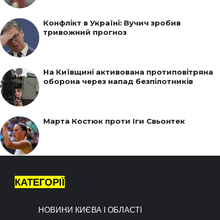
Конфлікт в Україні: Вучич зробив
тривожний прогноз
На Київщині активована протиповітряна
оборона через напад безпілотників
Марта Костюк проти Іги Свьонтек
КАТЕГОРІЇ
НОВИНИ КИЄВА І ОБЛАСТІ