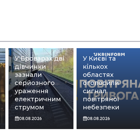
У Броварах дві
У Києві та
дівчинки
кількох
зазнали
областях
серйозного
оголосили
ураження
сигнал
електричним
повітряної
струмом
небезпеки
08.08.2026
08.08.2026