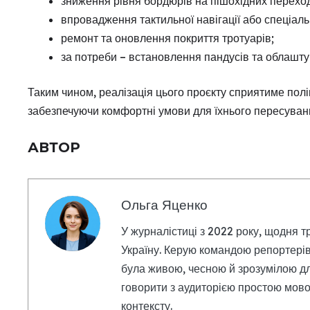
зниження рівня бордюрів на пішохідних перехо
впровадження тактильної навігації або спеціал
ремонт та оновлення покриття тротуарів;
за потреби – встановлення пандусів та облашту
Таким чином, реалізація цього проєкту сприятиме пол
забезпечуючи комфортні умови для їхнього пересуван
АВТОР
Ольга Яценко
У журналістиці з 2022 року, щодня т
Україну. Керую командою репортерів
була живою, чесною й зрозумілою дл
говорити з аудиторією простою мовою
контексту.