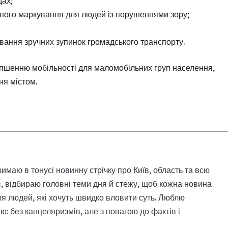
дах;
ьного маркування для людей із порушеннями зору;
вання зручних зупинок громадського транспорту.
іпшенню мобільності для маломобільних груп населення,
ня містом.
римаю в тонусі новинну стрічку про Київ, область та всю
, відбираю головні теми дня й стежу, щоб кожна новина
я людей, які хочуть швидко вловити суть. Люблю
: без канцеляризмів, але з повагою до фактів і