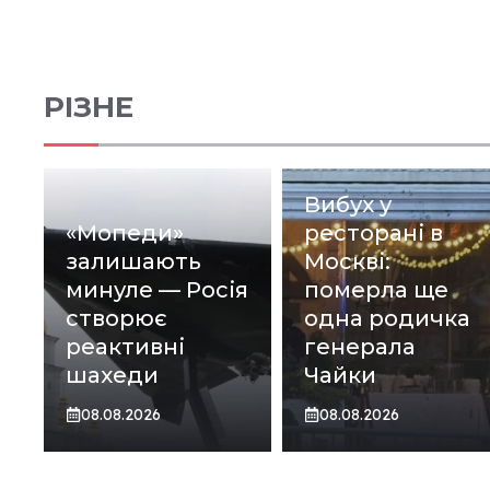
РІЗНЕ
Вибух у
«Мопеди»
ресторані в
залишають
Москві:
минуле — Росія
померла ще
створює
одна родичка
реактивні
генерала
шахеди
Чайки
08.08.2026
08.08.2026