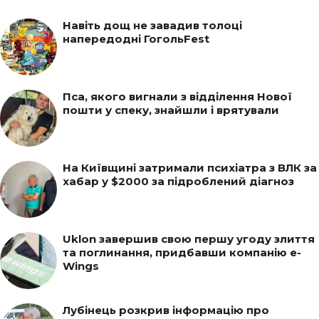
Навіть дощ не завадив толоці
напередодні ГогольFest
Пса, якого вигнали з відділення Нової
пошти у спеку, знайшли і врятували
На Київщині затримали психіатра з ВЛК за
хабар у $2000 за підроблений діагноз
Uklon завершив свою першу угоду злиття
та поглинання, придбавши компанію e-
Wings
Лубінець розкрив інформацію про