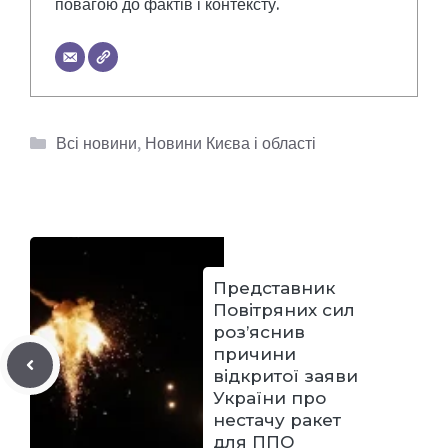
повагою до фактів і контексту.
Категорії
Всі новини
,
Новини Києва і області
Представник
Повітряних сил
роз’яснив
причини
відкритої заяви
України про
нестачу ракет
для ППО