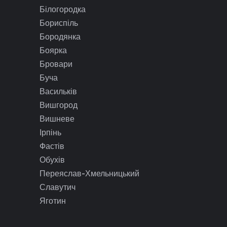
Білогородка
Бориспіль
Бородянка
Боярка
Бровари
Буча
Васильків
Вишгород
Вишневе
Ірпінь
Фастів
Обухів
Переяслав-Хмельницький
Славутич
Яготин