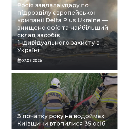
Росія завдала удару по
підрозділу європейської
компанії Delta Plus Ukraine —
знищено офіс та найбільший
склад засобів
індивідуального захисту в
Україні
07.08.2026
З початку року на водоймах
Київщини втопилися 35 осіб