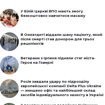
У Білій Церкві ВПО мають змогу
безкоштовно навчитися масажу
В Охматдиті віддали шану пацієнту, який
після смерті став донором для трьох
реципієнтів
Ветерани з Ірпеня підняли стяг міста-
Героя на Говерлі
Росія завдала удару по підрозділу
європейської компанії Delta Plus Ukraine
— знищено офіс та найбільший склад
засобів індивідуального захисту в Україні