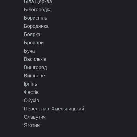
Біла Церква
Білогородка
Бориспіль
Бородянка
Боярка
Бровари
Буча
Васильків
Вишгород
Вишневе
Ірпінь
Фастів
Обухів
Переяслав-Хмельницький
Славутич
Яготин