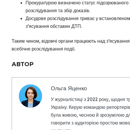
Прокуратурою визначено статус підозрюваного 
розслідування та збір доказів.
Досудове розслідування триває у встановленом
з’ясування обставин ДТП.
Таким чином, відомчі органи працюють над з’ясуванням
всебічне розслідування події.
АВТОР
Ольга Яценко
У журналістиці з 2022 року, щодня т
Україну. Керую командою репортерів
була живою, чесною й зрозумілою дл
говорити з аудиторією простою мовою