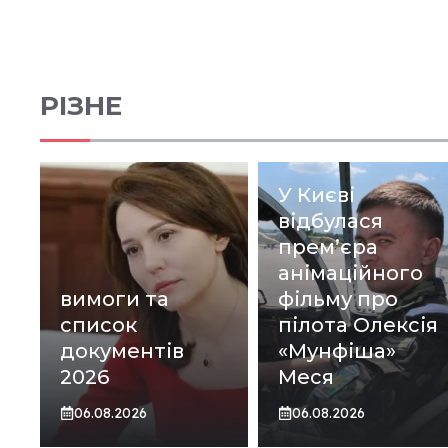
РІЗНЕ
У Києві
відбулася
прем’єра
анімаційного
вимоги та
фільму про
список
пілота Олексія
документів
«Мунфіша»
2026
Меся
06.08.2026
06.08.2026