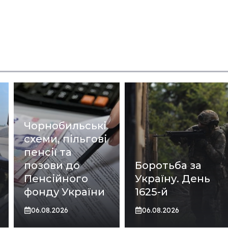
Чорнобильські
схеми, пільгові
пенсії та
позови до
Боротьба за
Пенсійного
Україну. День
фонду України
1625-й
06.08.2026
06.08.2026