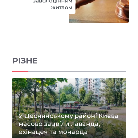
заволодінням
житлом
РІЗНЕ
У Деснянському районі Києва
масово зацвіли лаванда,
ехінацея та монарда