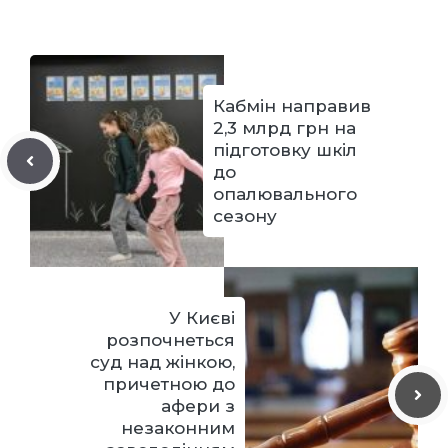
Кабмін направив
2,3 млрд грн на
підготовку шкіл
до
опалювального
сезону
У Києві
розпочнеться
суд над жінкою,
причетною до
афери з
незаконним