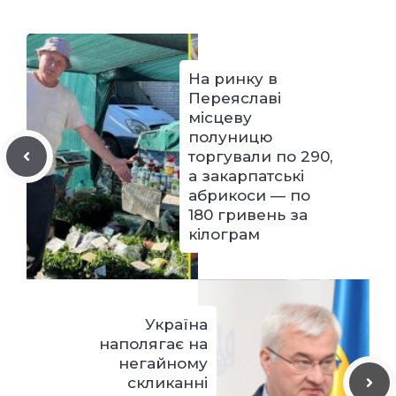
На ринку в
Переяславі
місцеву
полуницю
торгували по 290,
а закарпатські
абрикоси — по
180 гривень за
кілограм
Україна
наполягає на
негайному
скликанні