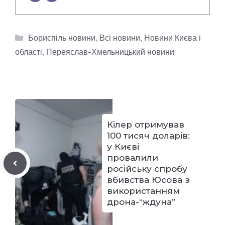
Категорії
Бориспіль новини
,
Всі новини
,
Новини Києва і
області
,
Переяслав-Хмельницький новини
Кілер отримував
100 тисяч доларів:
у Києві
провалили
російську спробу
вбивства Юсова з
використанням
дрона-“ждуна”