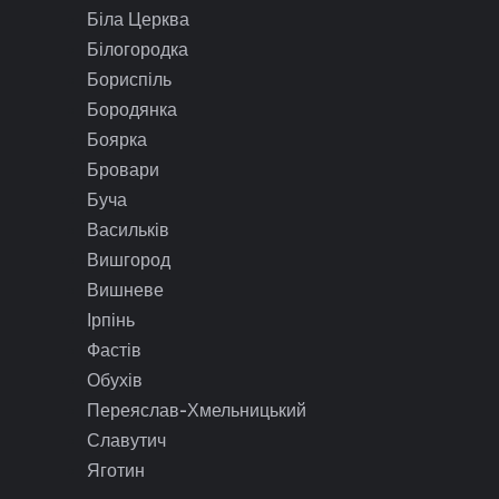
Біла Церква
Білогородка
Бориспіль
Бородянка
Боярка
Бровари
Буча
Васильків
Вишгород
Вишневе
Ірпінь
Фастів
Обухів
Переяслав-Хмельницький
Славутич
Яготин