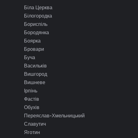
Біла Церква
Білогородка
Бориспіль
Бородянка
Боярка
Бровари
Буча
Васильків
Вишгород
Вишневе
Ірпінь
Фастів
Обухів
Переяслав-Хмельницький
Славутич
Яготин