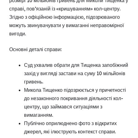
розмірі 10 мільйонів гривень для Миколи Тищенка у
справі, пов’язаній із «кришуванням» кол-центру.
Згідно з офіційною інформацією, підозрюваного
можуть звинувачувати у вимаганні неправомірної
вигоди.
Основні деталі справи:
Суд ухвалив обрати для Тищенка запобіжний
захід у вигляді застави на суму 10 мільйонів
гривень.
Микола Тищенко підозрюється у причетності
до незаконного покривання діяльності кол-
центру, що займався ситуаціями з
вимаганням.
Публічно оприлюднено фото з відкритих
джерел, які ілюструють контекст справи.