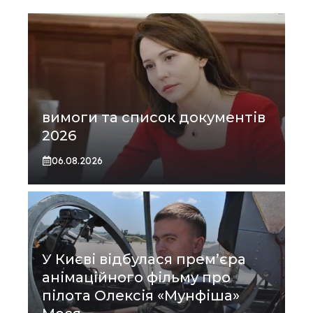
вимоги та список документів
2026
06.08.2026
У Києві відбулася прем’єра
анімаційного фільму про
пілота Олексія «Мунфіша»