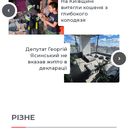
На Київщині
витягли кошеня з
глибокого
колодязя
Депутат Георгій
Ясинський не
вказав житло в
декларації
РІЗНЕ