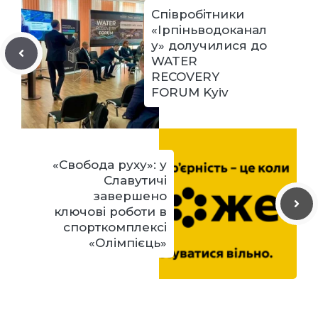
Співробітники
«Ірпіньводоканал
у» долучилися до
WATER
RECOVERY
FORUM Kyiv
«Свобода руху»: у
Славутичі
завершено
ключові роботи в
спорткомплексі
«Олімпієць»