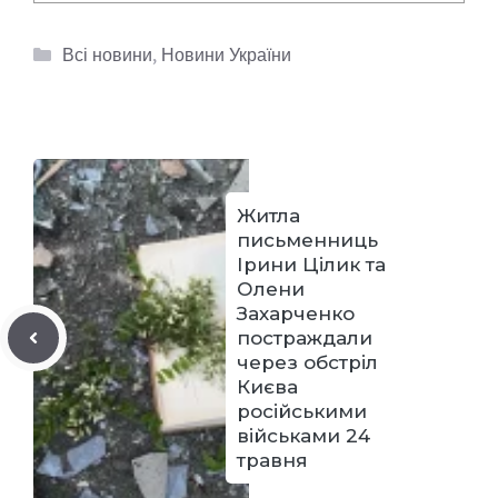
Категорії
Всі новини
,
Новини України
Житла
письменниць
Ірини Цілик та
Олени
Захарченко
постраждали
через обстріл
Києва
російськими
військами 24
травня