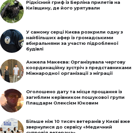
Рідкісний гриф із Берліна прилетів на
Київщину, де його урятували
У самому серці Києва розкрили одну з
найбільших афер із громадськими
вбиральнями за участю підробленої
будівлі
Анжела Макеєва: Організувала чергову
координаційну зустріч з представниками
Міжнародної організації з міграції
Оголошено дату та місце прощання із
загиблим керівником пошукової групи
Плацдарм Олексієм Юковим
Більше ніж 10 тисяч ветеранів у Києві вже
звернулися до сервісу «Медичний
супровід ветерана»