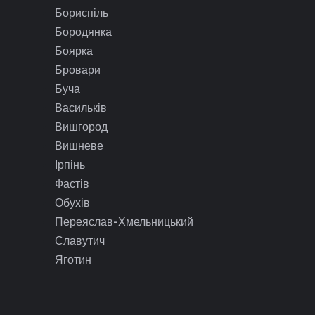
Бориспіль
Бородянка
Боярка
Бровари
Буча
Васильків
Вишгород
Вишневе
Ірпінь
Фастів
Обухів
Переяслав-Хмельницький
Славутич
Яготин