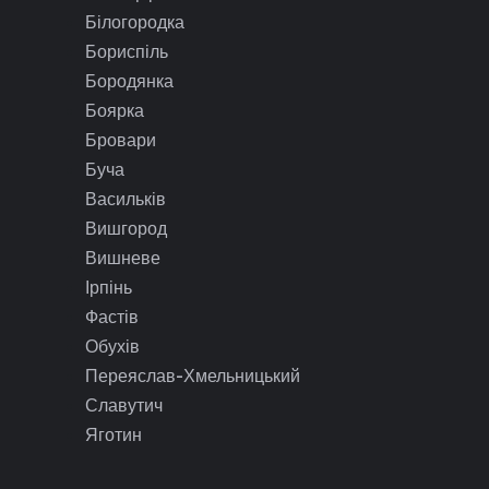
Білогородка
Бориспіль
Бородянка
Боярка
Бровари
Буча
Васильків
Вишгород
Вишневе
Ірпінь
Фастів
Обухів
Переяслав-Хмельницький
Славутич
Яготин