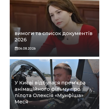
вимоги та список документів
2026
06.08.2026
У Києві відбулася прем’єра
анімаційного фільму про
пілота Олексія «Мунфіша»
Меся