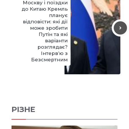
Москву і поїздки
до Китаю Кремль
планує
відповісти: які дії
може зробити
Путін та які
варіанти
розглядає?
Інтерв’ю з
Безсмертним
РІЗНЕ