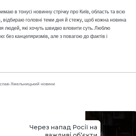
римаю в тонусі новинну стрічку про Київ, область та всю
, відбираю головні теми дня й стежу, щоб кожна новина
я людей, які хочуть швидко вловити суть. Люблю
: без канцеляризмів, але з повагою до фактів і
слав-Хмельницький новини
Через напад Росії на
важливі об’єкти