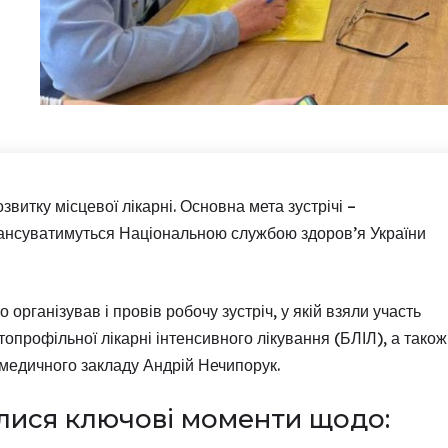
витку місцевої лікарні. Основна мета зустрічі –
нансуватимуться Національною службою здоров’я України
рганізував і провів робочу зустріч, у якій взяли участь
профільної лікарні інтенсивного лікування (БЛІЛ), а також
 медичного закладу Андрій Нечипорук.
лися ключові моменти щодо: