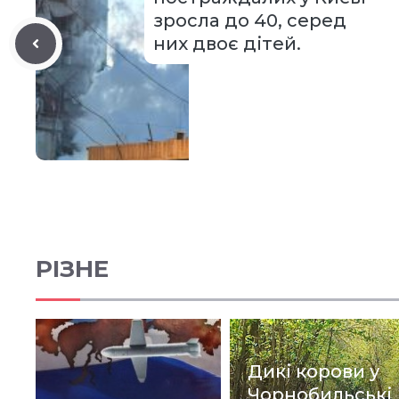
зросла до 40, серед
них двоє дітей.
РІЗНЕ
Дикі корови у
Чорнобильські