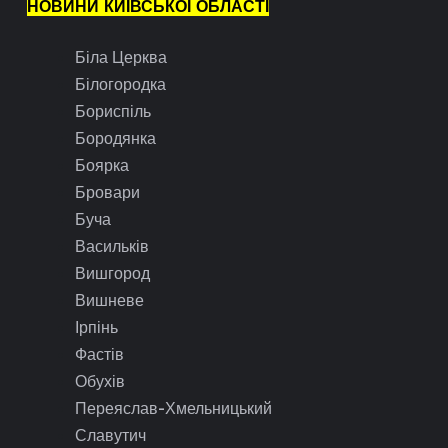
НОВИНИ КИЇВСЬКОЇ ОБЛАСТІ
Біла Церква
Білогородка
Бориспіль
Бородянка
Боярка
Бровари
Буча
Васильків
Вишгород
Вишневе
Ірпінь
Фастів
Обухів
Переяслав-Хмельницький
Славутич