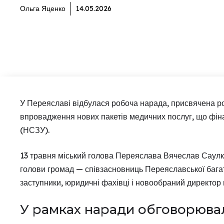
Ольга Яценко
14.05.2026
У Переяславі відбулася робоча нарада, присвячена роз
впровадження нових пакетів медичних послуг, що фі
(НСЗУ).
13 травня міський голова Переяслава Вячеслав Саулко о
голови громад — співзасновниць Переяславської багато
заступники, юридичні фахівці і новообраний директор
У рамках наради обговорюва