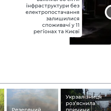
інфраструктури без
електропостачання
залишилися
споживачі у 11
регіонах та Києві
Укрзалізниця
роз’яснила
Резервний
причини