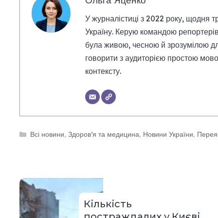
Ольга Яценко
У журналістиці з 2022 року, щодня т
Україну. Керую командою репортерів
була живою, чесною й зрозумілою дл
говорити з аудиторією простою мовою
контексту.
Категорії
Всі новини
,
Здоров’я та медицина
,
Новини України
,
Перея
Кількість
постраждалих у Києві