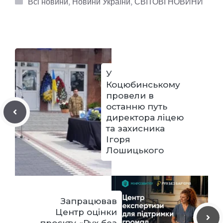
Всі новини
,
Новини України
,
СВІТОВІ НОВИНИ
У
Коцюбинському
провели в
останню путь
директора ліцею
та захисника
Ігоря
Лошицького
Запрацював
Центр оцінки
проєкту «Рух без