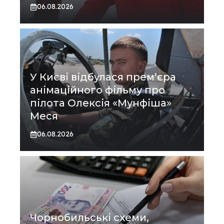
06.08.2026
У Києві відбулася прем’єра
анімаційного фільму про
пілота Олексія «Мунфіша»
Меся
06.08.2026
Чорнобильські схеми,