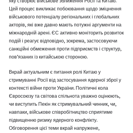
яку створює військове зближення Росії та Китаю.
Цей процес викликає побоювання щодо зміцнення
військового потенціалу регіональних і глобальних
акторів, які вже давно мають потужні аргументи на
міжнародній арені. ЄС активно моніторить розвиток
подій і реагує відповідно, зокрема, застосовуючи
санкційні обмеження проти підприємств і структур,
пов’язаних із китайською стороною.
Вкрай актуальним є питання ролі Китаю у
стримуванні Росії від застосування ядерної зброї у
контексті війни проти України. Політичні кола
Євросоюзу та світова спільнота уважно оцінюють,
чи виступить Пекін як стримувальний чинник, чи,
навпаки, військове співробітництво сприятиме
підвищенню ризику ядерного конфлікту.
Обговорення цієї теми вкрай напружене,