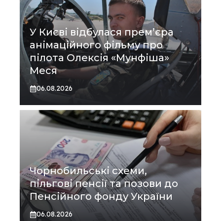
У Києві відбулася прем’єра
анімаційного фільму про
пілота Олексія «Мунфіша»
Меся
06.08.2026
Чорнобильські схеми,
пільгові пенсії та позови до
Пенсійного фонду України
06.08.2026