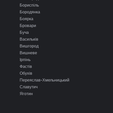
Бориспіль
Бородянка
Боярка
Бровари
Буча
Васильків
Вишгород
Вишневе
Ірпінь
Фастів
Обухів
Переяслав-Хмельницький
Славутич
Яготин