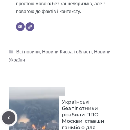
простою мовою: без канцеляризмів, але з
повагою до фактів і контексту.
Категорії
Всі новини
,
Новини Києва і області
,
Новини
України
Українські
безпілотники
розбили ППО
Москви, ставши
ганьбою для