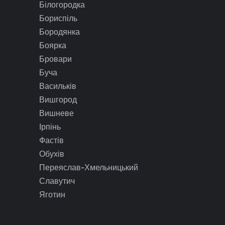
Білогородка
Бориспіль
Бородянка
Боярка
Бровари
Буча
Васильків
Вишгород
Вишневе
Ірпінь
Фастів
Обухів
Переяслав-Хмельницький
Славутич
Яготин