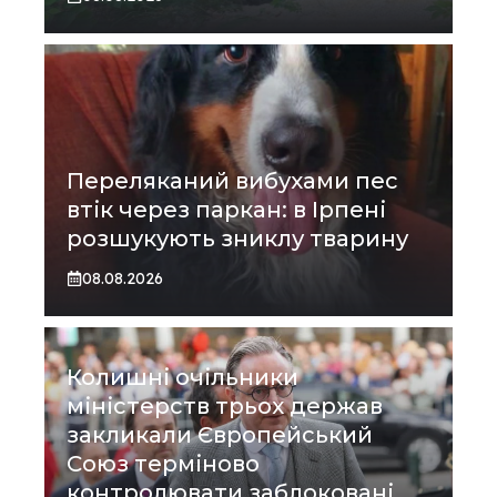
Переляканий вибухами пес
втік через паркан: в Ірпені
розшукують зниклу тварину
08.08.2026
Колишні очільники
міністерств трьох держав
закликали Європейський
Союз терміново
контролювати заблоковані