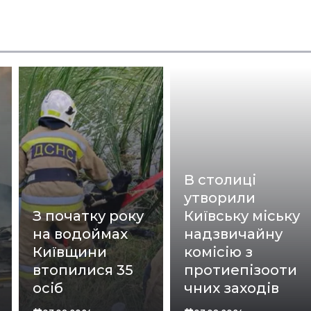
В столиці
утворили
З початку року
Київську міську
на водоймах
надзвичайну
Київщини
комісію з
втопилися 35
протиепізооти
осіб
чних заходів