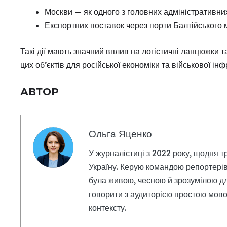
Москви — як одного з головних адміністративни
Експортних поставок через порти Балтійського 
Такі дії мають значний вплив на логістичні ланцюжки 
цих об’єктів для російської економіки та військової ін
АВТОР
Ольга Яценко
У журналістиці з 2022 року, щодня т
Україну. Керую командою репортерів
була живою, чесною й зрозумілою дл
говорити з аудиторією простою мовою
контексту.