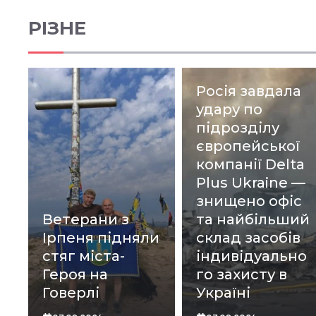
РІЗНЕ
Росія завдала
удару по
підрозділу
європейської
компанії Delta
Plus Ukraine —
знищено офіс
Ветерани з
та найбільший
Ірпеня підняли
склад засобів
стяг міста-
індивідуально
Героя на
го захисту в
Говерлі
Україні