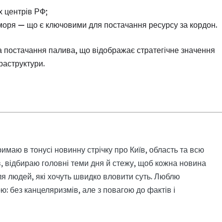
х центрів РФ;
моря — що є ключовими для постачання ресурсу за кордон.
та постачання палива, що відображає стратегічне значення
фраструктури.
римаю в тонусі новинну стрічку про Київ, область та всю
, відбираю головні теми дня й стежу, щоб кожна новина
я людей, які хочуть швидко вловити суть. Люблю
: без канцеляризмів, але з повагою до фактів і