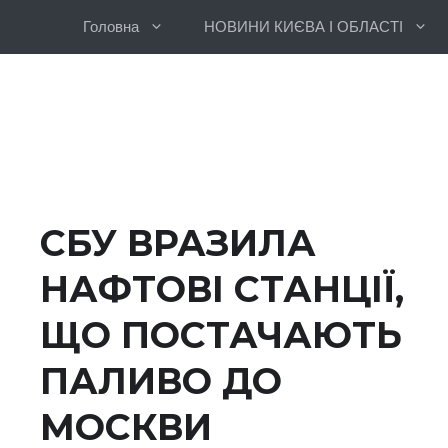
Перейти
Головна
НОВИНИ КИЄВА І ОБЛАСТІ
до
вмісту
СБУ ВРАЗИЛА
НАФТОВІ СТАНЦІЇ,
ЩО ПОСТАЧАЮТЬ
ПАЛИВО ДО
МОСКВИ