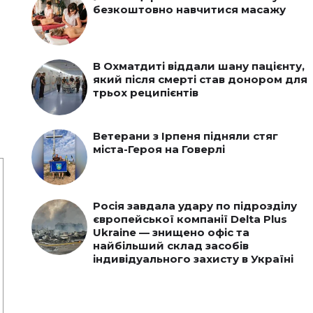
безкоштовно навчитися масажу
В Охматдиті віддали шану пацієнту,
який після смерті став донором для
трьох реципієнтів
Ветерани з Ірпеня підняли стяг
міста-Героя на Говерлі
Росія завдала удару по підрозділу
європейської компанії Delta Plus
Ukraine — знищено офіс та
найбільший склад засобів
індивідуального захисту в Україні