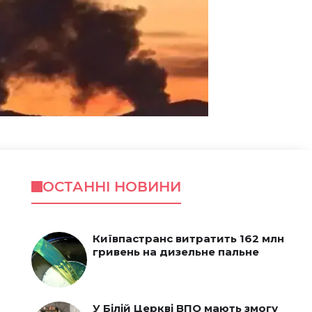
ОСТАННІ НОВИНИ
Київпастранс витратить 162 млн
гривень на дизельне пальне
У Білій Церкві ВПО мають змогу