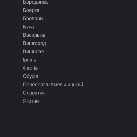
Бородянка
Боярка
Бровари
Буча
Васильків
Вишгород
Вишневе
Ірпінь
Фастів
Обухів
Переяслав-Хмельницький
Славутич
Яготин