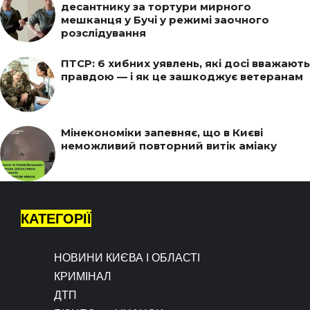
десантнику за тортури мирного
мешканця у Бучі у режимі заочного
розслідування
ПТСР: 6 хибних уявлень, які досі вважають
правдою — і як це зашкоджує ветеранам
Мінекономіки запевняє, що в Києві
неможливий повторний витік аміаку
КАТЕГОРІЇ
НОВИНИ КИЄВА І ОБЛАСТІ
КРИМІНАЛ
ДТП