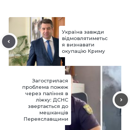
Україна завжди
відмовлятиметьс
я визнавати
окупацію Криму
Загострилася
проблема пожеж
через паління в
ліжку: ДСНС
звертається до
мешканців
Переяславщини