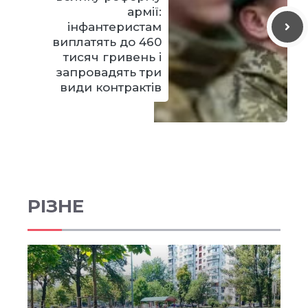
армії:
інфантеристам
виплатять до 460
тисяч гривень і
запровадять три
види контрактів
РІЗНЕ