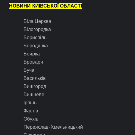
НОВИНИ КИЇВСЬКОЇ ОБЛАСТІ
Біла Церква
Білогородка
Бориспіль
Бородянка
Боярка
Бровари
Буча
Васильків
Вишгород
Вишневе
Ірпінь
Фастів
Обухів
Переяслав-Хмельницький
Славутич