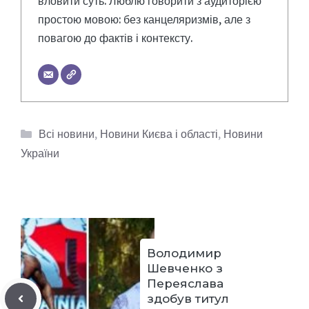
вловити суть. Люблю говорити з аудиторією
простою мовою: без канцеляризмів, але з
повагою до фактів і контексту.
Категорії
Всі новини
,
Новини Києва і області
,
Новини
України
Володимир
Шевченко з
Переяслава
здобув титул