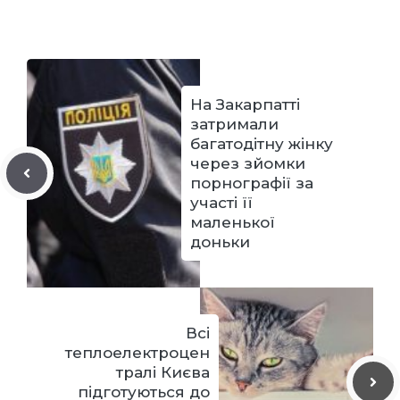
На Закарпатті
затримали
багатодітну жінку
через зйомки
порнографії за
участі її
маленької
доньки
Всі
теплоелектроцен
тралі Києва
підготуються до