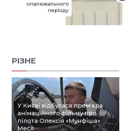
опалювального
періоду
РІЗНЕ
У Києві відбулася прем’єра
анімаційного фільму про
пілота Олексія «Мунфіша»
Меся