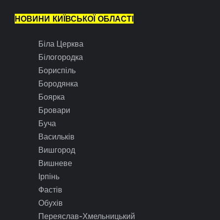
НОВИНИ КИЇВСЬКОЇ ОБЛАСТІ
Біла Церква
Білогородка
Бориспіль
Бородянка
Боярка
Бровари
Буча
Васильків
Вишгород
Вишневе
Ірпінь
Фастів
Обухів
Переяслав-Хмельницький