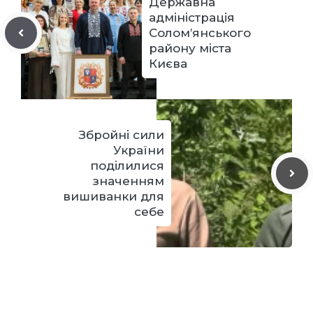
Державна
адміністрація
Солом’янського
району міста
Києва
Збройні сили
України
поділилися
значенням
вишиванки для
себе