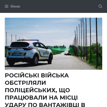
Перейти
Меню
до
вмісту
РОСІЙСЬКІ ВІЙСЬКА
ОБСТРІЛЯЛИ
ПОЛІЦЕЙСЬКИХ, ЩО
ПРАЦЮВАЛИ НА МІСЦІ
УДАРУ ПО ВАНТАЖІВЦІ В