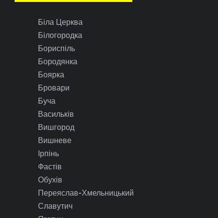
Біла Церква
Білогородка
Бориспіль
Бородянка
Боярка
Бровари
Буча
Васильків
Вишгород
Вишневе
Ірпінь
Фастів
Обухів
Переяслав-Хмельницький
Славутич