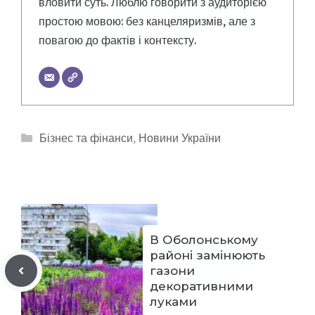
вловити суть. Люблю говорити з аудиторією
простою мовою: без канцеляризмів, але з
повагою до фактів і контексту.
Категорії
Бізнес та фінанси
,
Новини України
В Оболонському
районі замінюють
газони
декоративними
луками