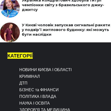
Українка Кондратович здобула титул
чемпіонки світу з бразильського джиу-
джитсу
У Києві чоловік запускав сигнальні ракети
у подвір’ї житлового будинку: які можуть
бути наслідки
КАТЕГОРІЇ
НОВИНИ КИЄВА І ОБЛАСТІ
КРИМІНАЛ
ДТП
БІЗНЕС та ФІНАНСИ
ПОЛІТИКА І ВЛАДА
НАУКА І ОСВІТА
ЗДОРОВ’Я ТА МЕДИЦИНА