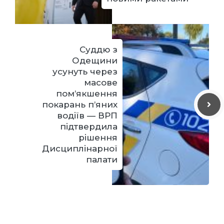
Суддю з
Одещини
усунуть через
масове
пом’якшення
покарань п’яних
водіїв — ВРП
підтвердила
рішення
Дисциплінарної
палати