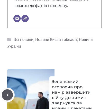
повагою до фактів і контексту.
Категорії
Всі новини
,
Новини Києва і області
,
Новини
України
Зеленський
оголосив про
намір завершити
війну до зими і
звернувся за
новими ракетами