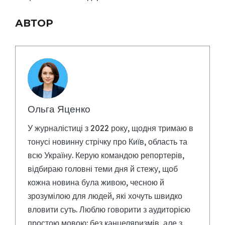
АВТОР
Ольга Яценко
У журналістиці з 2022 року, щодня тримаю в
тонусі новинну стрічку про Київ, область та
всю Україну. Керую командою репортерів,
відбираю головні теми дня й стежу, щоб
кожна новина була живою, чесною й
зрозумілою для людей, які хочуть швидко
вловити суть. Люблю говорити з аудиторією
простою мовою: без канцеляризмів, але з