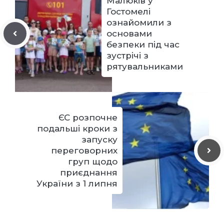
Малюків у
Гостомелі
ознайомили з
основами
безпеки під час
зустрічі з
рятувальниками
ЄС розпочне
подальші кроки з
запуску
переговорних
груп щодо
приєднання
України з 1 липня