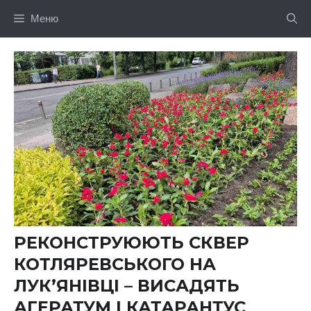
Перейти
Меню
до
вмісту
РЕКОНСТРУЮЮТЬ СКВЕР
КОТЛЯРЕВСЬКОГО НА
ЛУК’ЯНІВЦІ – ВИСАДЯТЬ
АГЕРАТУМ І КАТАРАНТУС