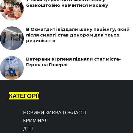
безкоштовно навчитися масажу
В Охматдиті віддали шану пацієнту, який
після смерті став донором для трьох
реципієнтів
Ветерани з Ірпеня підняли стяг міста-
Героя на Говерлі
КАТЕГОРІЇ
НОВИНИ КИЄВА І ОБЛАСТІ
КРИМІНАЛ
ДТП