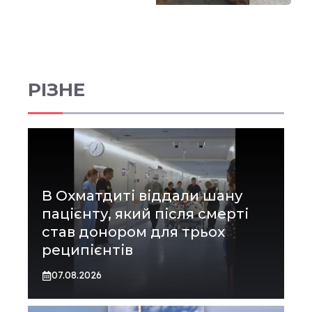
РІЗНЕ
В Охматдиті віддали шану
пацієнту, який після смерті
став донором для трьох
реципієнтів
07.08.2026